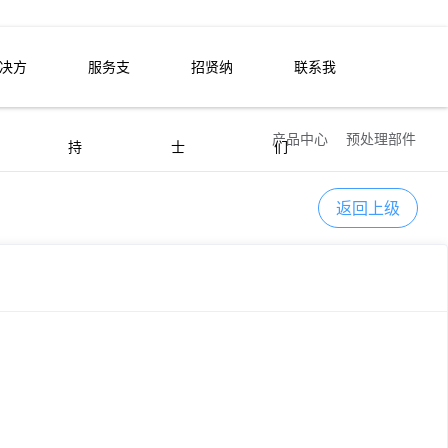
决方
服务支
招贤纳
联系我
产品中心
预处理部件
持
士
们
返回上级