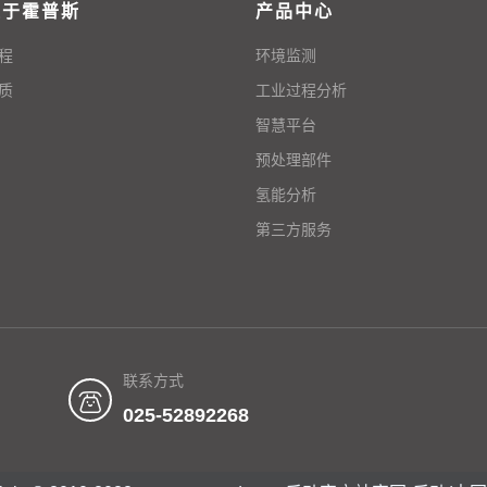
关于霍普斯
产品中心
程
环境监测
质
工业过程分析
智慧平台
预处理部件
氢能分析
第三方服务
联系方式
025-52892268