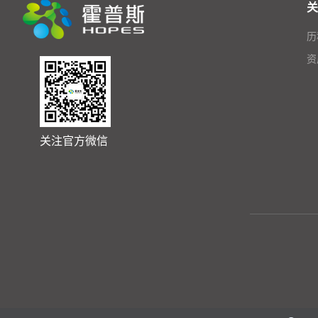
历
资
关注官方微信