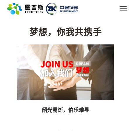
teenmommadness
梦想，你我共携手
韶光易逝，伯乐难寻